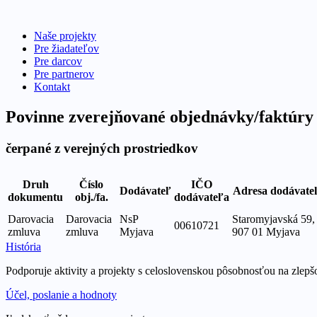
Skip
to
Naše projekty
content
Pre žiadateľov
Pre darcov
Pre partnerov
Kontakt
Povinne zverejňované objednávky/faktúry
čerpané z verejných prostriedkov
Druh
Číslo
IČO
Dodávateľ
Adresa dodávate
dokumentu
obj./fa.
dodávateľa
Darovacia
Darovacia
NsP
Staromyjavská 59,
00610721
zmluva
zmluva
Myjava
907 01 Myjava
História
Podporuje aktivity a projekty s celoslovenskou pôsobnosťou na zlepš
Účel, poslanie a hodnoty