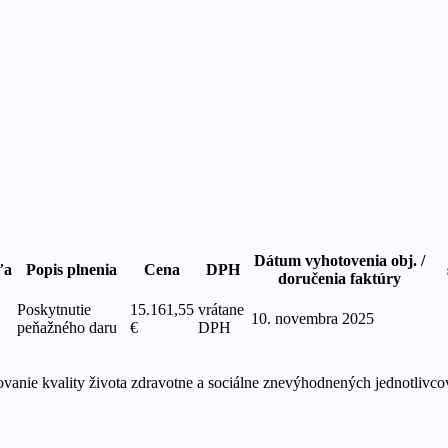
Dátum vyhotovenia obj. /
ľa
Popis plnenia
Cena
DPH
doručenia faktúry
Poskytnutie
15.161,55
vrátane
10. novembra 2025
peňažného daru
€
DPH
ovanie kvality života zdravotne a sociálne znevýhodnených jednotlivcov